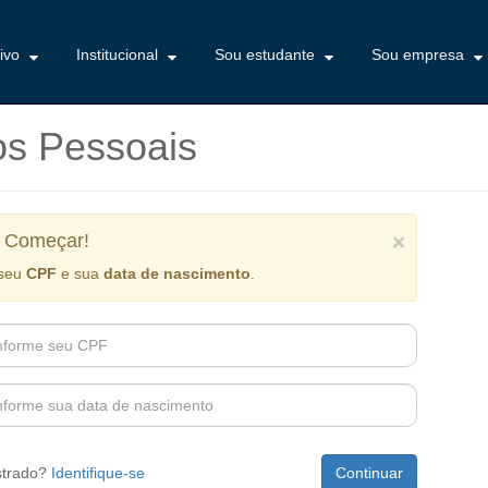
tivo
Institucional
Sou estudante
Sou empresa
s Pessoais
 Começar!
×
 seu
CPF
e sua
data de nascimento
.
strado?
Identifique-se