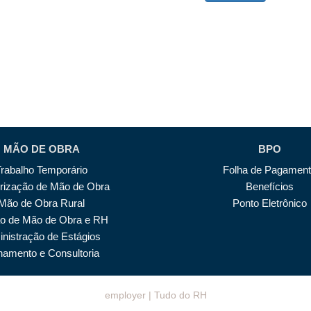
MÃO DE OBRA
BPO
Trabalho Temporário
Folha de Pagamen
irização de Mão de Obra
Benefícios
Mão de Obra Rural
Ponto Eletrônico
o de Mão de Obra e RH
nistração de Estágios
inamento e Consultoria
employer | Tudo do RH